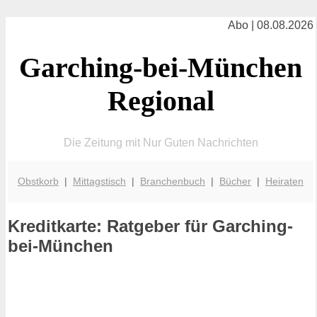
Abo | 08.08.2026
Garching-bei-München
Regional
Die Zeitung mit Nur Guten Nachrichten
Obstkorb
|
Mittagstisch
|
Branchenbuch
|
Bücher
|
Heiraten
Kreditkarte: Ratgeber für Garching-
bei-München